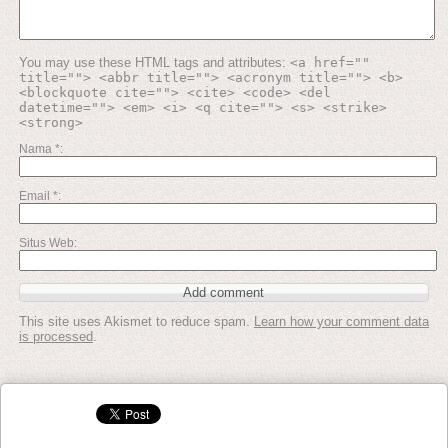
You may use these HTML tags and attributes:
<a href=""
title=""> <abbr title=""> <acronym title=""> <b>
<blockquote cite=""> <cite> <code> <del
datetime=""> <em> <i> <q cite=""> <s> <strike>
<strong>
Nama
*
Email
*
Situs Web
This site uses Akismet to reduce spam.
Learn how your comment data
is processed
.