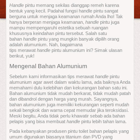
Handle
pintu memang sekilas dianggap remeh karena
bentuk yang kecil. Padahal fungsi handle pintu sangat
berguna untuk menjaga keamanan rumah Anda lho! Tak
hanya berperan menjaga keamanan,
handle
pintu juga
mampu mempengaruhi estetika sebuah ruangan
khususnya keindahan pintu tersebut. Salah satu
bahan
handle
pintu yang mungkin banyak dipilih orang
adalah alumunium. Nah, bagaimana
tips merawat
handle
pintu alumunium ini? Simak ulasan
berikut, yuk!
Mengenal Bahan Alumunium
Sebelum kami informasikan tips merawat
handle
pintu
alumunium agar awet dalam waktu lama, ada baiknya Anda
memahami dulu kelebihan dan kekurangan bahan satu ini.
Bahan alumunium tidak mudah berkarat, tidak mudah patah
dan dibandrol dengan harga yang murah. Sayangnya,
bahan alumunium juga memiliki kekurangan seperti mudah
sekali bengkok dan warna cepat memudar jika teroksidasi.
Meski begitu, Anda tidak perlu khawatir sebab ada bahan
pelapis yang bisa membuat
handle
pintu lebih tahan lama.
Pada kebanyakan produsen pintu toilet bahan pelapis yang
umum digunakan biasanya titanium dan PVD yang