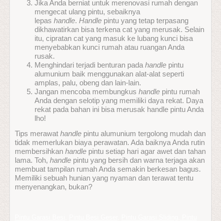
Jika Anda berniat untuk merenovasi rumah dengan
mengecat ulang pintu, sebaiknya
lepas
handle
.
Handle
pintu yang tetap terpasang
dikhawatirkan bisa terkena cat yang merusak. Selain
itu, cipratan cat yang masuk ke lubang kunci bisa
menyebabkan kunci rumah atau ruangan Anda
rusak.
Menghindari terjadi benturan pada
handle
pintu
alumunium baik menggunakan alat-alat seperti
amplas, palu, obeng dan lain-lain.
Jangan mencoba membungkus
handle
pintu rumah
Anda dengan selotip yang memiliki daya rekat. Daya
rekat pada bahan ini bisa merusak handle pintu Anda
lho!
Tips merawat
handle
pintu alumunium tergolong mudah dan
tidak memerlukan biaya perawatan. Ada baiknya Anda rutin
membersihkan
handle
pintu setiap hari agar awet dan tahan
lama. Toh,
handle
pintu yang bersih dan warna terjaga akan
membuat tampilan rumah Anda semakin berkesan bagus.
Memiliki sebuah hunian yang nyaman dan terawat tentu
menyenangkan, bukan?
Pintu Garasi Besi
,
Pintu Besi Geser
,
Pintu Garasi Sliding, Pintu