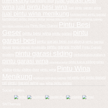
menikung
jual garasi besi
jual folding door
wina
jual pintu besi wina
jual pintu garasi wina
jual pintu wina menikung
komponen pintu garasi
komponen pintu garasi wina
penjual pintu garasi
penyekat
penyekat ruangan
Pintu Besi
Pintu Besi Garasi
penyekat ruangan wina
Geser
pintu
pintu besi wina
pintu garasi
garasi besi
pintu garasi besi surabaya
pintu garasi
pintu garasi mobil
geser
pintu garasi minimalis
Pintu Garasi
pintu garasi sliding
modern
pintugarasisurabaya
pintu garasi wina
pintu kaca sliding
pintu
pintugarasiwina
Pintu Wina
sliding
pintu sliding door
pintu wina
Menikung
rel pintu garasi
rel pintu
produsen penyekat ruangan
rel pintu garasi wina
wina pintu garasi
wina
Social Profiles
SMThemes