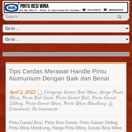
Penyekat Ruangan Wina
Kami menyediakan solusi untuk menyekat ruangan yang luas seperti
ruang keluarga, aula, lobi dengan sebuah penyekat ruangan
Read
More
Tips Cerdas Merawat Handle Pintu
Alumunium Dengan Baik dan Benar
April 2, 2022
Category:
Garasi Besi Wina
,
Harga Pintu
Wina
,
Pintu Besi Geser
,
Pintu Garasi Besi
,
Pintu Garasi
Sliding
,
Pintu Garasi Wina
,
Pintu Wina Menikung
Comments:
No comments
Pintu Garasi Besi, Pintu Besi Geser, Pintu Garasi Sliding,
Pintu Wina Menikung, Harga Pintu Wina, Garasi Besi Wina