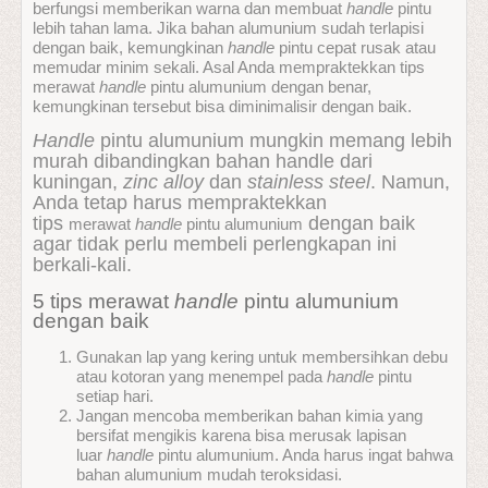
berfungsi memberikan warna dan membuat
handle
pintu
lebih tahan lama. Jika bahan alumunium sudah terlapisi
dengan baik, kemungkinan
handle
pintu cepat rusak atau
memudar minim sekali. Asal Anda mempraktekkan tips
merawat
handle
pintu alumunium dengan benar,
kemungkinan tersebut bisa diminimalisir dengan baik.
Handle
pintu alumunium mungkin memang lebih
murah dibandingkan bahan handle dari
kuningan,
zinc alloy
dan
stainless steel
. Namun,
Anda tetap harus mempraktekkan
tips
dengan baik
merawat
handle
pintu alumunium
agar tidak perlu membeli perlengkapan ini
berkali-kali.
5 tips merawat
handle
pintu alumunium
dengan baik
Gunakan lap yang kering untuk membersihkan debu
atau kotoran yang menempel pada
handle
pintu
setiap hari.
Jangan mencoba memberikan bahan kimia yang
bersifat mengikis karena bisa merusak lapisan
luar
handle
pintu alumunium. Anda harus ingat bahwa
bahan alumunium mudah teroksidasi.