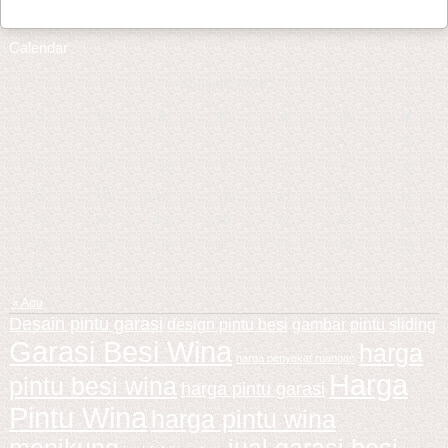
Calendar
Agustus 2026
S
S
R
K
J
S
M
1
2
3
4
5
6
7
8
9
10
11
12
13
14
15
16
17
18
19
20
21
22
23
24
25
26
27
28
29
30
31
« Agu
Desain pintu garasi
design pintu besi
gambar pintu sliding
Garasi Besi Wina
harga
harga penyekat ruangan
Harga
pintu besi wina
harga pintu garasi
Pintu Wina
harga pintu wina