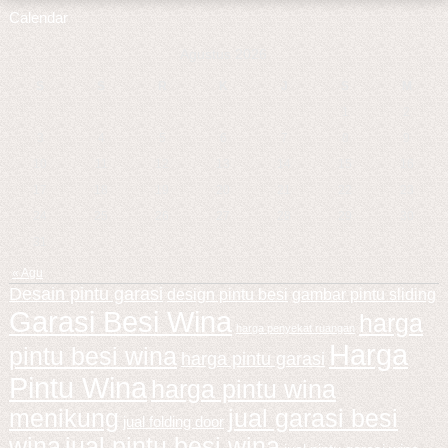
Calendar
Agustus 2026
S
S
R
K
J
S
M
1
2
3
4
5
6
7
8
9
10
11
12
13
14
15
16
17
18
19
20
21
22
23
24
25
26
27
28
29
30
31
« Agu
Desain pintu garasi
design pintu besi
gambar pintu sliding
Garasi Besi Wina
harga
harga penyekat ruangan
Harga
pintu besi wina
harga pintu garasi
Pintu Wina
harga pintu wina
menikung
jual garasi besi
jual folding door
wina
jual pintu besi wina