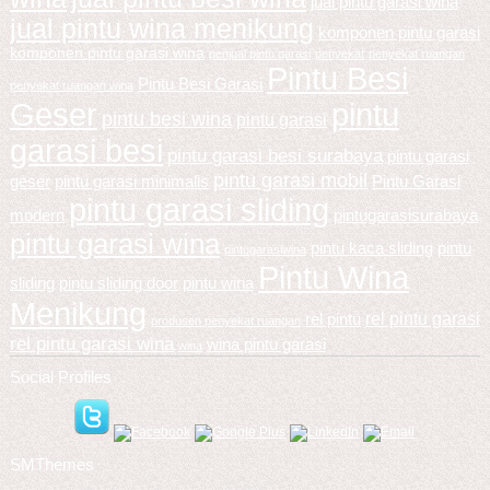
jual pintu garasi wina
jual pintu wina menikung
komponen pintu garasi
komponen pintu garasi wina
penjual pintu garasi
penyekat
penyekat ruangan
Pintu Besi
Pintu Besi Garasi
penyekat ruangan wina
Geser
pintu
pintu besi wina
pintu garasi
garasi besi
pintu garasi besi surabaya
pintu garasi
pintu garasi mobil
geser
pintu garasi minimalis
Pintu Garasi
pintu garasi sliding
modern
pintugarasisurabaya
pintu garasi wina
pintu kaca sliding
pintu
pintugarasiwina
Pintu Wina
sliding
pintu sliding door
pintu wina
Menikung
rel pintu garasi
rel pintu
produsen penyekat ruangan
rel pintu garasi wina
wina pintu garasi
wina
Social Profiles
SMThemes