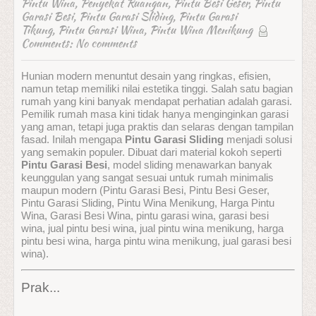
Pintu Wina
,
Penyekat Ruangan
,
Pintu Besi Geser
,
Pintu
Garasi Besi
,
Pintu Garasi Sliding
,
Pintu Garasi
Tikung
,
Pintu Garasi Wina
,
Pintu Wina Menikung
Comments:
No comments
Hunian modern menuntut desain yang ringkas, efisien,
namun tetap memiliki nilai estetika tinggi. Salah satu bagian
rumah yang kini banyak mendapat perhatian adalah garasi.
Pemilik rumah masa kini tidak hanya menginginkan garasi
yang aman, tetapi juga praktis dan selaras dengan tampilan
fasad. Inilah mengapa
Pintu Garasi Sliding
menjadi solusi
yang semakin populer. Dibuat dari material kokoh seperti
Pintu Garasi Besi
, model sliding menawarkan banyak
keunggulan yang sangat sesuai untuk rumah minimalis
maupun modern (Pintu Garasi Besi, Pintu Besi Geser,
Pintu Garasi Sliding, Pintu Wina Menikung, Harga Pintu
Wina, Garasi Besi Wina, pintu garasi wina, garasi besi
wina, jual pintu besi wina, jual pintu wina menikung, harga
pintu besi wina, harga pintu wina menikung, jual garasi besi
wina).
Prak...