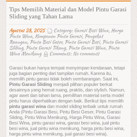
Tips Memilih Material dan Model Pintu Garasi
Sliding yang Tahan Lama
Agustus 28, 2025
Category:
Garasi Besi Wina
,
Harga
Pintu Wina
,
Komponen Pintu Garasi
,
Penyekat
Ruangan
,
Pintu Besi Geser
,
Pintu Garasi Besi
,
Pintu Garasi
Sliding
,
Pintu Garasi Tikung
,
Pintu Garasi Wina
,
Pintu
Wina Menikung
Comments:
No comments
Garasi bukan hanya tempat menyimpan kendaraan, tetapi
juga bagian penting dari tampilan rumah. Karena itu,
memilih pintu garasi tidak boleh sembarangan. Saat ini,
Pintu Garasi Sliding
menjadi pilihan populer berkat
desainnya yang hemat ruang, praktis, dan stylish. Namun,
agar awet dan tahan lama, pemilihan material serta model
pintu harus diperhatikan dengan baik. Berikut tips memilih
pintu garasi wina
dan model sliding terbaik untuk rumah
Anda (Pintu Garasi Besi, Pintu Besi Geser, Pintu Garasi
Sliding, Pintu Wina Menikung, Harga Pintu Wina, Garasi
Besi Wina, pintu garasi wina, garasi besi wina, jual pintu
besi wina, jual pintu wina menikung, harga pintu besi wina,
harga pintu wina menikung, jual garasi besi wina).