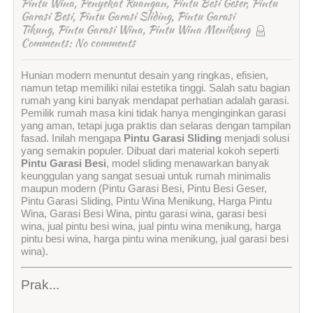
Pintu Wina
,
Penyekat Ruangan
,
Pintu Besi Geser
,
Pintu
Garasi Besi
,
Pintu Garasi Sliding
,
Pintu Garasi
Tikung
,
Pintu Garasi Wina
,
Pintu Wina Menikung
Comments:
No comments
Hunian modern menuntut desain yang ringkas, efisien,
namun tetap memiliki nilai estetika tinggi. Salah satu bagian
rumah yang kini banyak mendapat perhatian adalah garasi.
Pemilik rumah masa kini tidak hanya menginginkan garasi
yang aman, tetapi juga praktis dan selaras dengan tampilan
fasad. Inilah mengapa
Pintu Garasi Sliding
menjadi solusi
yang semakin populer. Dibuat dari material kokoh seperti
Pintu Garasi Besi
, model sliding menawarkan banyak
keunggulan yang sangat sesuai untuk rumah minimalis
maupun modern (Pintu Garasi Besi, Pintu Besi Geser,
Pintu Garasi Sliding, Pintu Wina Menikung, Harga Pintu
Wina, Garasi Besi Wina, pintu garasi wina, garasi besi
wina, jual pintu besi wina, jual pintu wina menikung, harga
pintu besi wina, harga pintu wina menikung, jual garasi besi
wina).
Prak...