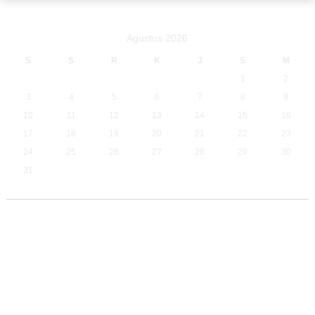
Calendar
Agustus 2026
S
S
R
K
J
S
M
1
2
3
4
5
6
7
8
9
10
11
12
13
14
15
16
17
18
19
20
21
22
23
24
25
26
27
28
29
30
31
« Agu
Desain pintu garasi
design pintu besi
gambar pintu sliding
Garasi Besi Wina
harga
harga penyekat ruangan
Harga
pintu besi wina
harga pintu garasi
Pintu Wina
harga pintu wina
menikung
jual garasi besi
jual folding door
wina
jual pintu besi wina