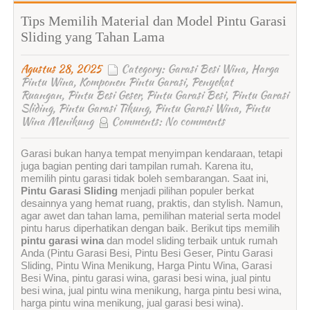
Tips Memilih Material dan Model Pintu Garasi
Sliding yang Tahan Lama
Agustus 28, 2025
Category:
Garasi Besi Wina
,
Harga
Pintu Wina
,
Komponen Pintu Garasi
,
Penyekat
Ruangan
,
Pintu Besi Geser
,
Pintu Garasi Besi
,
Pintu Garasi
Sliding
,
Pintu Garasi Tikung
,
Pintu Garasi Wina
,
Pintu
Wina Menikung
Comments:
No comments
Garasi bukan hanya tempat menyimpan kendaraan, tetapi
juga bagian penting dari tampilan rumah. Karena itu,
memilih pintu garasi tidak boleh sembarangan. Saat ini,
Pintu Garasi Sliding
menjadi pilihan populer berkat
desainnya yang hemat ruang, praktis, dan stylish. Namun,
agar awet dan tahan lama, pemilihan material serta model
pintu harus diperhatikan dengan baik. Berikut tips memilih
pintu garasi wina
dan model sliding terbaik untuk rumah
Anda (Pintu Garasi Besi, Pintu Besi Geser, Pintu Garasi
Sliding, Pintu Wina Menikung, Harga Pintu Wina, Garasi
Besi Wina, pintu garasi wina, garasi besi wina, jual pintu
besi wina, jual pintu wina menikung, harga pintu besi wina,
harga pintu wina menikung, jual garasi besi wina).