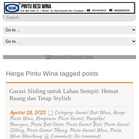
Penyekat Ruangan Wina
Kami menyediakan solusi untuk menyekat ruangan yang luas seperti
ruang keluarga, aula, lobi dengan sebuah penyekat ruangan
Read
More
Harga Pintu Wina tagged posts
Garasi Sliding untuk Lahan Sempit: Hemat
Ruang dan Tetap Stylish
Agustus 28, 2025
Category:
Garasi Besi Wina
,
Harga
Pintu Wina
,
Komponen Pintu Garasi
,
Penyekat
Ruangan
,
Pintu Besi Geser
,
Pintu Garasi Besi
,
Pintu Garasi
Sliding
,
Pintu Garasi Tikung
,
Pintu Garasi Wina
,
Pintu
Wina Menikung
Comments:
No comments