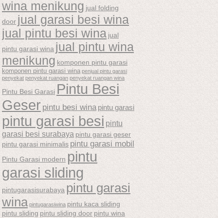
wina menikung
jual folding
jual garasi besi wina
door
jual pintu besi wina
jual
jual pintu wina
pintu garasi wina
menikung
komponen pintu garasi
komponen pintu garasi wina
penjual pintu garasi
penyekat
penyekat ruangan
penyekat ruangan wina
Pintu Besi
Pintu Besi Garasi
Geser
pintu besi wina
pintu garasi
pintu garasi besi
pintu
garasi besi surabaya
pintu garasi geser
pintu garasi mobil
pintu garasi minimalis
pintu
Pintu Garasi modern
garasi sliding
pintu garasi
pintugarasisurabaya
wina
pintu kaca sliding
pintugarasiwina
pintu sliding
pintu sliding door
pintu wina