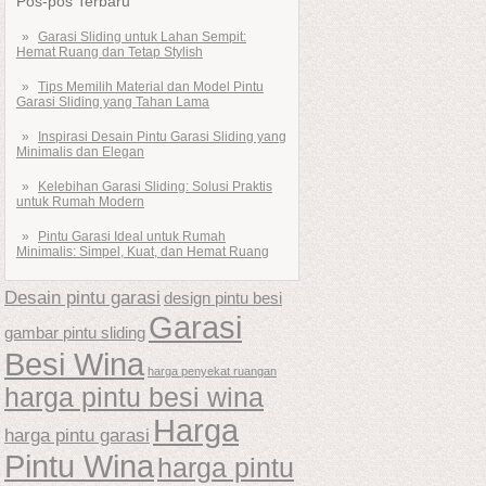
Pos-pos Terbaru
Garasi Sliding untuk Lahan Sempit:
Hemat Ruang dan Tetap Stylish
Tips Memilih Material dan Model Pintu
Garasi Sliding yang Tahan Lama
Inspirasi Desain Pintu Garasi Sliding yang
Minimalis dan Elegan
Kelebihan Garasi Sliding: Solusi Praktis
untuk Rumah Modern
Pintu Garasi Ideal untuk Rumah
Minimalis: Simpel, Kuat, dan Hemat Ruang
Desain pintu garasi
design pintu besi
Garasi
gambar pintu sliding
Besi Wina
harga penyekat ruangan
harga pintu besi wina
Harga
harga pintu garasi
Pintu Wina
harga pintu