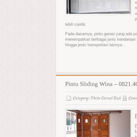
u
m
u
p
lebih cantik.
Pada dasarnya, pintu garasi yang ada 
menempatkan berbagai jenis kendaraan. 
hingga jenis transportasi lainnya...
Pintu Sliding Wina – 0821.
Category:
Pintu Garasi Besi
Com
P
k
t