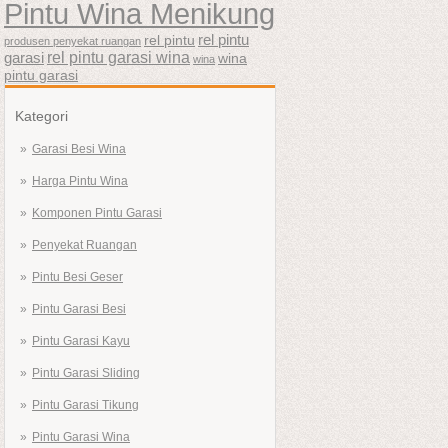
Pintu Wina Menikung
rel pintu
rel pintu
produsen penyekat ruangan
rel pintu garasi wina
garasi
wina
wina
pintu garasi
Kategori
Garasi Besi Wina
Harga Pintu Wina
Komponen Pintu Garasi
Penyekat Ruangan
Pintu Besi Geser
Pintu Garasi Besi
Pintu Garasi Kayu
Pintu Garasi Sliding
Pintu Garasi Tikung
Pintu Garasi Wina