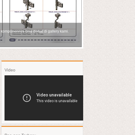
mponennya bisa dilihat di gallery kami.
Video