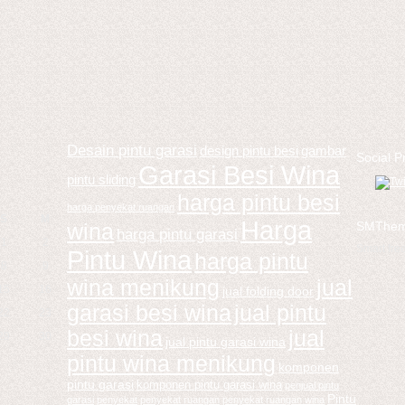
Desain pintu garasi
design pintu besi
gambar
Social Pr
Garasi Besi Wina
pintu sliding
harga pintu besi
harga penyekat ruangan
S
M
Harga
SMThe
wina
harga pintu garasi
1
2
Smart fr
Pintu Wina
harga pintu
8
9
wina menikung
jual
15
16
jual folding door
garasi besi wina
jual pintu
22
23
besi wina
jual
29
30
jual pintu garasi wina
pintu wina menikung
komponen
pintu garasi
komponen pintu garasi wina
penjual pintu
Pintu
garasi
penyekat
penyekat ruangan
penyekat ruangan wina