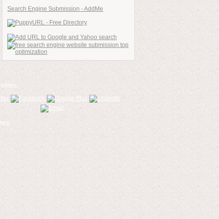
Search Engine Submission - AddMe
ofiles
mes
ee Wordpress themes on SMT Framework