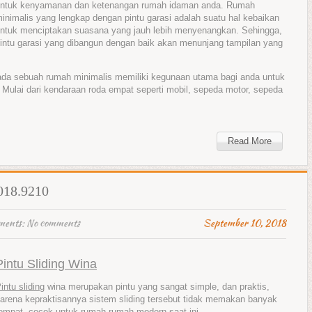
ntuk kenyamanan dan ketenangan rumah idaman anda. Rumah
inimalis yang lengkap dengan pintu garasi adalah suatu hal kebaikan
ntuk menciptakan suasana yang jauh lebih menyenangkan. Sehingga,
intu garasi yang dibangun dengan baik akan menunjang tampilan yang
pada sebuah rumah minimalis memiliki kegunaan utama bagi anda untuk
Mulai dari kendaraan roda empat seperti mobil, sepeda motor, sepeda
Read More
4018.9210
ments:
No comments
September 10, 2018
Pintu Sliding Wina
intu sliding
wina merupakan pintu yang sangat simple, dan praktis,
arena kepraktisannya sistem sliding tersebut tidak memakan banyak
empat, cocok untuk rumah-rumah modern saat ini