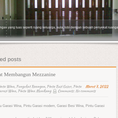
gan yang luas seperti ruang keluarga, aula, lobi dengan sebuah penyekat ruang
1
2
3
ed posts
aat Membangun Mezzanine
intu Wina
,
Penyekat Ruangan
,
Pintu Besi Geser
,
Pintu
Maret 7, 2022
arasi Wina
,
Pintu Wina Menikung
Comments:
No comments
tu Garasi Wina, Pintu Garasi modern, Garasi Besi Wina, Pintu Garasi