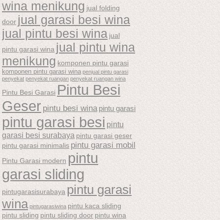
wina menikung
jual folding
jual garasi besi wina
door
jual pintu besi wina
jual
jual pintu wina
pintu garasi wina
menikung
komponen pintu garasi
komponen pintu garasi wina
penjual pintu garasi
penyekat
penyekat ruangan
penyekat ruangan wina
Pintu Besi
Pintu Besi Garasi
Geser
pintu besi wina
pintu garasi
pintu garasi besi
pintu
garasi besi surabaya
pintu garasi geser
pintu garasi mobil
pintu garasi minimalis
pintu
Pintu Garasi modern
garasi sliding
pintu garasi
pintugarasisurabaya
wina
pintu kaca sliding
pintugarasiwina
pintu sliding
pintu sliding door
pintu wina