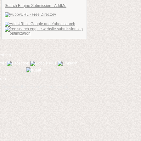
Search Engine Submission - AddMe
ofiles
mes
ee Wordpress themes on SMT Framework