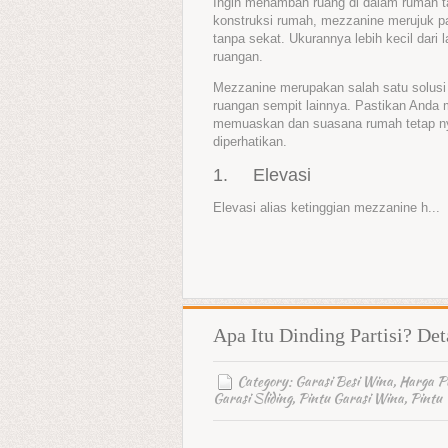
Ingin menambah ruang di dalam rumah t
konstruksi rumah, mezzanine merujuk pad
tanpa sekat. Ukurannya lebih kecil dari 
ruangan.
Mezzanine merupakan salah satu solusi
ruangan sempit lainnya. Pastikan Anda
memuaskan dan suasana rumah tetap nya
diperhatikan.
1. Elevasi
Elevasi alias ketinggian mezzanine h...
Apa Itu Dinding Partisi? Det
Category:
Garasi Besi Wina
,
Harga P
Garasi Sliding
,
Pintu Garasi Wina
,
Pintu