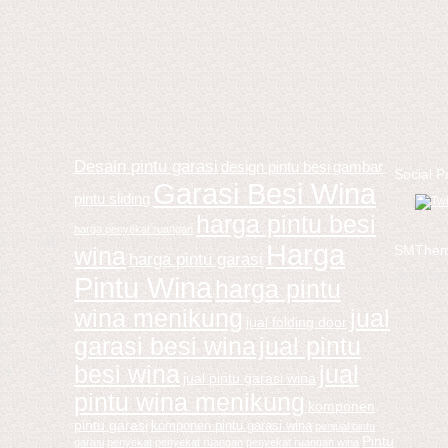
Desain pintu garasi
design pintu besi
gambar
Social Pr
Garasi Besi Wina
pintu sliding
harga pintu besi
harga penyekat ruangan
S
M
Harga
SMThe
wina
harga pintu garasi
1
2
Smart fr
Pintu Wina
harga pintu
8
9
wina menikung
jual
15
16
jual folding door
garasi besi wina
jual pintu
22
23
besi wina
jual
29
30
jual pintu garasi wina
pintu wina menikung
komponen
pintu garasi
komponen pintu garasi wina
penjual pintu
Pintu
garasi
penyekat
penyekat ruangan
penyekat ruangan wina