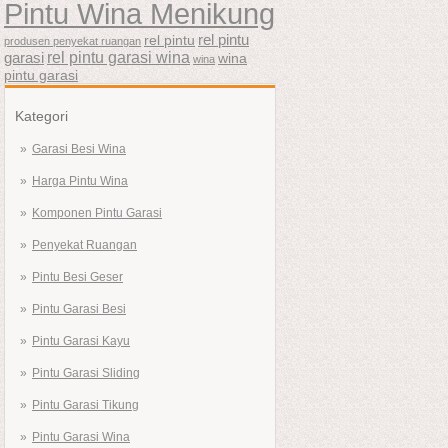
Pintu Wina Menikung
rel pintu
rel pintu
produsen penyekat ruangan
rel pintu garasi wina
garasi
wina
wina
pintu garasi
Kategori
Garasi Besi Wina
Harga Pintu Wina
Komponen Pintu Garasi
Penyekat Ruangan
Pintu Besi Geser
Pintu Garasi Besi
Pintu Garasi Kayu
Pintu Garasi Sliding
Pintu Garasi Tikung
Pintu Garasi Wina