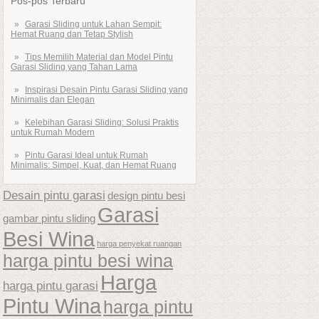
Pos-pos Terbaru
Garasi Sliding untuk Lahan Sempit:
Hemat Ruang dan Tetap Stylish
Tips Memilih Material dan Model Pintu
Garasi Sliding yang Tahan Lama
Inspirasi Desain Pintu Garasi Sliding yang
Minimalis dan Elegan
Kelebihan Garasi Sliding: Solusi Praktis
untuk Rumah Modern
Pintu Garasi Ideal untuk Rumah
Minimalis: Simpel, Kuat, dan Hemat Ruang
Desain pintu garasi
design pintu besi
Garasi
gambar pintu sliding
Besi Wina
harga penyekat ruangan
harga pintu besi wina
Harga
harga pintu garasi
Pintu Wina
harga pintu