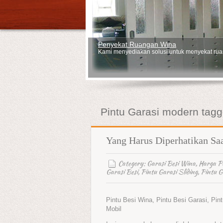
Penyekat Ruangan Wina
Kami menyediakan solusi untuk menyekat ruan
Pintu Garasi modern tagg
Yang Harus Diperhatikan S
Category:
Garasi Besi Wina
,
Harga P
Garasi Besi
,
Pintu Garasi Sliding
,
Pintu G
Pintu Besi Wina, Pintu Besi Garasi, Pin
Mobil