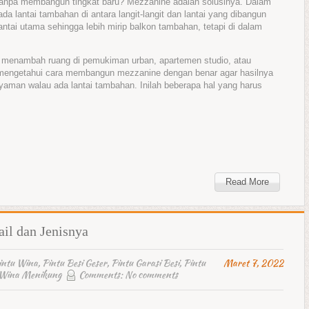
anpa membangun tingkat baru? Mezzanine adalah solusinya. Dalam
a lantai tambahan di antara langit-langit dan lantai yang dibangun
lantai utama sehingga lebih mirip balkon tambahan, tetapi di dalam
 menambah ruang di pemukiman urban, apartemen studio, atau
 mengetahui cara membangun mezzanine dengan benar agar hasilnya
man walau ada lantai tambahan. Inilah beberapa hal yang harus
Read More
ail dan Jenisnya
intu Wina
,
Pintu Besi Geser
,
Pintu Garasi Besi
,
Pintu
Maret 7, 2022
 Wina Menikung
Comments:
No comments