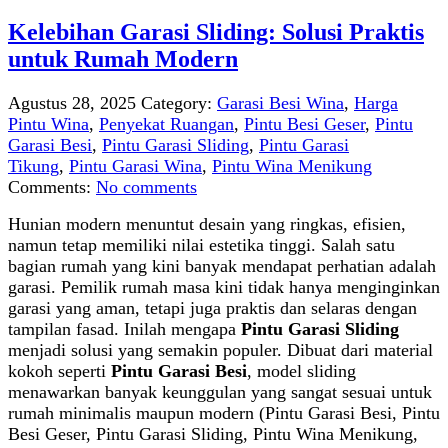
Kelebihan Garasi Sliding: Solusi Praktis
untuk Rumah Modern
Agustus 28, 2025
Category:
Garasi Besi Wina
,
Harga
Pintu Wina
,
Penyekat Ruangan
,
Pintu Besi Geser
,
Pintu
Garasi Besi
,
Pintu Garasi Sliding
,
Pintu Garasi
Tikung
,
Pintu Garasi Wina
,
Pintu Wina Menikung
Comments:
No comments
Hunian modern menuntut desain yang ringkas, efisien,
namun tetap memiliki nilai estetika tinggi. Salah satu
bagian rumah yang kini banyak mendapat perhatian adalah
garasi. Pemilik rumah masa kini tidak hanya menginginkan
garasi yang aman, tetapi juga praktis dan selaras dengan
tampilan fasad. Inilah mengapa
Pintu Garasi Sliding
menjadi solusi yang semakin populer. Dibuat dari material
kokoh seperti
Pintu Garasi Besi
, model sliding
menawarkan banyak keunggulan yang sangat sesuai untuk
rumah minimalis maupun modern (Pintu Garasi Besi, Pintu
Besi Geser, Pintu Garasi Sliding, Pintu Wina Menikung,