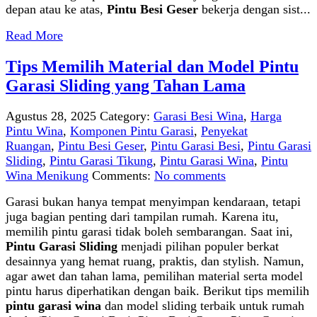
depan atau ke atas,
Pintu Besi Geser
bekerja dengan sist...
Read More
Tips Memilih Material dan Model Pintu
Garasi Sliding yang Tahan Lama
Agustus 28, 2025
Category:
Garasi Besi Wina
,
Harga
Pintu Wina
,
Komponen Pintu Garasi
,
Penyekat
Ruangan
,
Pintu Besi Geser
,
Pintu Garasi Besi
,
Pintu Garasi
Sliding
,
Pintu Garasi Tikung
,
Pintu Garasi Wina
,
Pintu
Wina Menikung
Comments:
No comments
Garasi bukan hanya tempat menyimpan kendaraan, tetapi
juga bagian penting dari tampilan rumah. Karena itu,
memilih pintu garasi tidak boleh sembarangan. Saat ini,
Pintu Garasi Sliding
menjadi pilihan populer berkat
desainnya yang hemat ruang, praktis, dan stylish. Namun,
agar awet dan tahan lama, pemilihan material serta model
pintu harus diperhatikan dengan baik. Berikut tips memilih
pintu garasi wina
dan model sliding terbaik untuk rumah