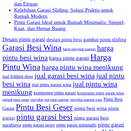
dan Elegan
Kelebihan Garasi Sliding: Solusi Praktis untuk
Rumah Modern
Pintu Garasi Ideal untuk Rumah Minimalis: Simpel,
Kuat, dan Hemat Ruang
Desain pintu garasi
design pintu besi
gambar pintu sliding
Garasi Besi Wina
harga
harga penyekat ruangan
Harga
pintu besi wina
harga pintu garasi
Pintu Wina
harga pintu wina menikung
jual garasi besi wina
jual pintu
jual folding door
besi wina
jual pintu wina
jual pintu garasi wina
menikung
komponen pintu garasi
komponen pintu garasi wina
Pintu Besi
penjual pintu garasi
penyekat
penyekat ruangan
penyekat ruangan wina
Pintu Besi Geser
pintu besi wina
pintu
Garasi
pintu garasi besi
pintu garasi besi
garasi
pintu garasi
surabaya
pintu garasi geser
pintu garasi minimalis