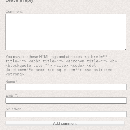
Leave a reply
Tetap
yang
Elegan
Stylish
Tahan
Lama
Comment
You may use these HTML tags and attributes:
<a href=""
title=""> <abbr title=""> <acronym title=""> <b>
<blockquote cite=""> <cite> <code> <del
datetime=""> <em> <i> <q cite=""> <s> <strike>
<strong>
Nama
*
Email
*
Situs Web