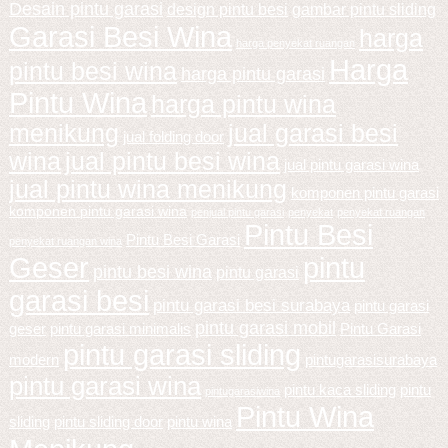
Desain pintu garasi
design pintu besi
gambar pintu sliding
Garasi Besi Wina
harga
harga penyekat ruangan
Harga
pintu besi wina
harga pintu garasi
Pintu Wina
harga pintu wina
menikung
jual garasi besi
jual folding door
wina
jual pintu besi wina
jual pintu garasi wina
jual pintu wina menikung
komponen pintu garasi
komponen pintu garasi wina
penjual pintu garasi
penyekat
penyekat ruangan
Pintu Besi
Pintu Besi Garasi
penyekat ruangan wina
Geser
pintu
pintu besi wina
pintu garasi
garasi besi
pintu garasi besi surabaya
pintu garasi
pintu garasi mobil
geser
pintu garasi minimalis
Pintu Garasi
pintu garasi sliding
modern
pintugarasisurabaya
pintu garasi wina
pintu kaca sliding
pintu
pintugarasiwina
Pintu Wina
sliding
pintu sliding door
pintu wina