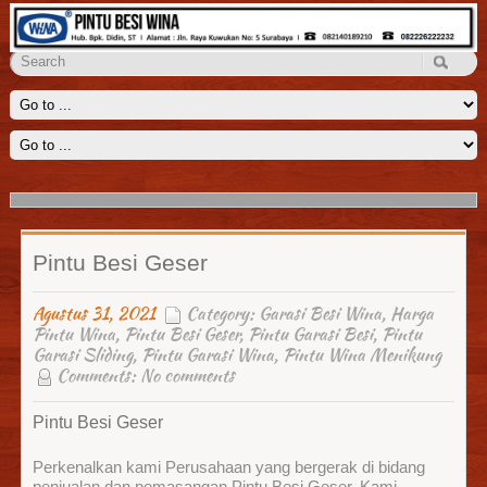
Penyekat Ruangan Wina
Kami menyediakan solusi untuk menyekat ruangan yang luas seperti
ruang keluarga, aula, lobi dengan sebuah penyekat ruangan
Read
More
Pintu Besi Geser
Agustus 31, 2021
Category:
Garasi Besi Wina
,
Harga
Pintu Wina
,
Pintu Besi Geser
,
Pintu Garasi Besi
,
Pintu
Garasi Sliding
,
Pintu Garasi Wina
,
Pintu Wina Menikung
Comments:
No comments
Pintu Besi Geser
Perkenalkan kami Perusahaan yang bergerak di bidang