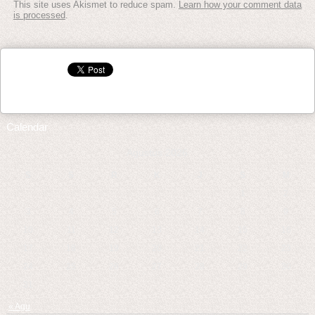
This site uses Akismet to reduce spam.
Learn how your comment data
is processed
.
Calendar
Agustus 2026
S
S
R
K
J
S
M
1
2
3
4
5
6
7
8
9
10
11
12
13
14
15
16
17
18
19
20
21
22
23
24
25
26
27
28
29
30
31
« Agu