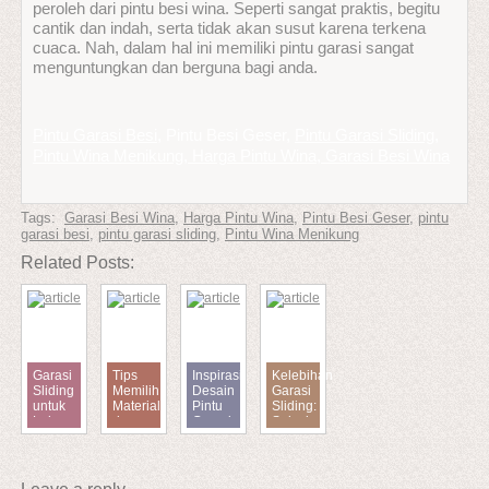
peroleh dari pintu besi wina. Seperti sangat praktis, begitu
cantik dan indah, serta tidak akan susut karena terkena
cuaca. Nah, dalam hal ini memiliki pintu garasi sangat
menguntungkan dan berguna bagi anda.
Pintu Garasi Besi
, Pintu Besi Geser,
Pintu Garasi Sliding
,
Pintu Wina Menikung, Harga Pintu Wina, Garasi Besi Wina
Tags:
Garasi Besi Wina
,
Harga Pintu Wina
,
Pintu Besi Geser
,
pintu
garasi besi
,
pintu garasi sliding
,
Pintu Wina Menikung
Related Posts:
Garasi
Tips
Inspirasi
Kelebihan
Sliding
Memilih
Desain
Garasi
untuk
Material
Pintu
Sliding:
Lahan
dan
Garasi
Solusi
Sempit:
Model
Sliding
Praktis
Hemat
Pintu
yang
untuk
Ruang
Garasi
Minimalis
Rumah
dan
Sliding
dan
Modern