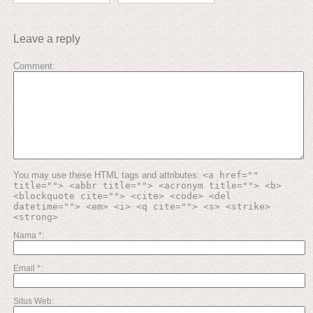
Leave a reply
Comment
You may use these HTML tags and attributes:
<a href=""
title=""> <abbr title=""> <acronym title=""> <b>
<blockquote cite=""> <cite> <code> <del
datetime=""> <em> <i> <q cite=""> <s> <strike>
<strong>
Nama
*
Email
*
Situs Web