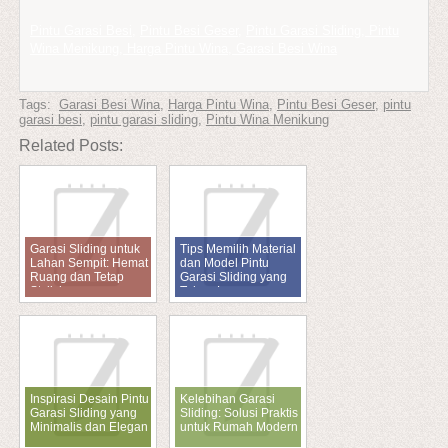
Pintu Garasi Besi
,
Pintu Besi Geser
,
Pintu Garasi Sliding, Pintu
Wina Menikung, Harga Pintu Wina, Garasi Besi Wina
Tags:
Garasi Besi Wina
,
Harga Pintu Wina
,
Pintu Besi Geser
,
pintu
garasi besi
,
pintu garasi sliding
,
Pintu Wina Menikung
Related Posts:
Garasi Sliding untuk
Tips Memilih Material
Lahan Sempit: Hemat
dan Model Pintu
Ruang dan Tetap
Garasi Sliding yang
Stylish
Tahan Lama
Inspirasi Desain Pintu
Kelebihan Garasi
Garasi Sliding yang
Sliding: Solusi Praktis
Minimalis dan Elegan
untuk Rumah Modern