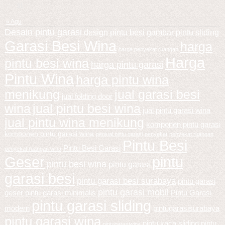
31
« Agu
Desain pintu garasi
design pintu besi
gambar pintu sliding
Garasi Besi Wina
harga
harga penyekat ruangan
Harga
pintu besi wina
harga pintu garasi
Pintu Wina
harga pintu wina
menikung
jual garasi besi
jual folding door
wina
jual pintu besi wina
jual pintu garasi wina
jual pintu wina menikung
komponen pintu garasi
komponen pintu garasi wina
penjual pintu garasi
penyekat
penyekat ruangan
Pintu Besi
Pintu Besi Garasi
penyekat ruangan wina
Geser
pintu
pintu besi wina
pintu garasi
garasi besi
pintu garasi besi surabaya
pintu garasi
pintu garasi mobil
geser
pintu garasi minimalis
Pintu Garasi
pintu garasi sliding
modern
pintugarasisurabaya
pintu garasi wina
pintu kaca sliding
pintu
pintugarasiwina