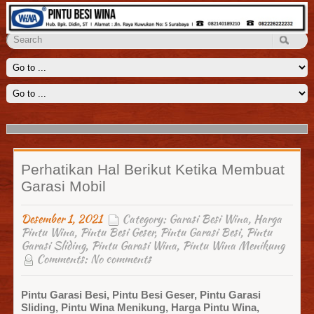
Penyekat Ruangan Wina
Kami menyediakan solusi untuk menyekat ruangan yang luas seperti
ruang keluarga, aula, lobi dengan sebuah penyekat ruangan
Read
More
Perhatikan Hal Berikut Ketika Membuat
Garasi Mobil
Desember 1, 2021
Category:
Garasi Besi Wina
,
Harga
Pintu Wina
,
Pintu Besi Geser
,
Pintu Garasi Besi
,
Pintu
Garasi Sliding
,
Pintu Garasi Wina
,
Pintu Wina Menikung
Comments:
No comments
Pintu Garasi Besi, Pintu Besi Geser, Pintu Garasi
Sliding, Pintu Wina Menikung, Harga Pintu Wina,