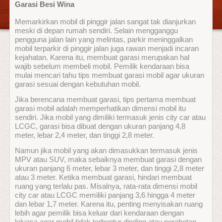
Garasi Besi Wina
Memarkirkan mobil di pinggir jalan sangat tak dianjurkan
meski di depan rumah sendiri. Selain mengganggu
pengguna jalan lain yang melintas, parkir meninggalkan
mobil terparkir di pinggir jalan juga rawan menjadi incaran
kejahatan. Karena itu, membuat garasi merupakan hal
wajib sebelum membeli mobil. Pemilik kendaraan bisa
mulai mencari tahu tips membuat garasi mobil agar ukuran
garasi sesuai dengan kebutuhan mobil.
Jika berencana membuat garasi, tips pertama membuat
garasi mobil adalah memperhatikan dimensi mobil itu
sendiri. Jika mobil yang dimiliki termasuk jenis city car atau
LCGC, garasi bisa dibuat dengan ukuran panjang 4,8
meter, lebar 2,4 meter, dan tinggi 2,8 meter.
Namun jika mobil yang akan dimasukkan termasuk jenis
MPV atau SUV, maka sebaiknya membuat garasi dengan
ukuran panjang 6 meter, lebar 3 meter, dan tinggi 2,8 meter
atau 3 meter. Ketika membuat garasi, hindari membuat
ruang yang terlalu pas. Misalnya, rata-rata dimensi mobil
city car atau LCGC memiliki panjang 3,6 hingga 4 meter
dan lebar 1,7 meter. Karena itu, penting menyisakan ruang
lebih agar pemilik bisa keluar dari kendaraan dengan
leluasa agar mobil tidak terbentur dinding atau perabotan