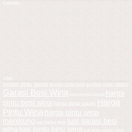
Calendar
Agustus 2026
S
S
R
K
J
S
M
1
2
3
4
5
6
7
8
9
10
11
12
13
14
15
16
17
18
19
20
21
22
23
24
25
26
27
28
29
30
31
« Agu
Desain pintu garasi
design pintu besi
gambar pintu sliding
Garasi Besi Wina
harga
harga penyekat ruangan
Harga
pintu besi wina
harga pintu garasi
Pintu Wina
harga pintu wina
menikung
jual garasi besi
jual folding door
wina
jual pintu besi wina
jual pintu garasi wina