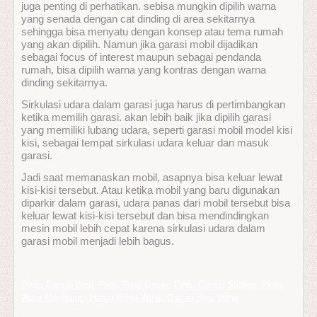
juga penting di perhatikan. sebisa mungkin dipilih warna
yang senada dengan cat dinding di area sekitarnya
sehingga bisa menyatu dengan konsep atau tema rumah
yang akan dipilih. Namun jika garasi mobil dijadikan
sebagai focus of interest maupun sebagai pendanda
rumah, bisa dipilih warna yang kontras dengan warna
dinding sekitarnya.
Sirkulasi udara dalam garasi juga harus di pertimbangkan
ketika memilih garasi. akan lebih baik jika dipilih garasi
yang memiliki lubang udara, seperti garasi mobil model kisi
kisi, sebagai tempat sirkulasi udara keluar dan masuk
garasi.
Jadi saat memanaskan mobil, asapnya bisa keluar lewat
kisi-kisi tersebut. Atau ketika mobil yang baru digunakan
diparkir dalam garasi, udara panas dari mobil tersebut bisa
keluar lewat kisi-kisi tersebut dan bisa mendindingkan
mesin mobil lebih cepat karena sirkulasi udara dalam
garasi mobil menjadi lebih bagus.
Pintu Garasi Besi
,
Pintu Besi Geser
,
Pintu Garasi Sliding, Pintu
Wina Menikung, Harga Pintu Wina, Garasi Besi Wina