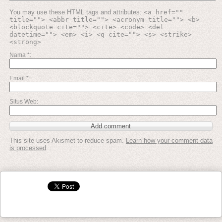
You may use these HTML tags and attributes:
<a href=""
title=""> <abbr title=""> <acronym title=""> <b>
<blockquote cite=""> <cite> <code> <del
datetime=""> <em> <i> <q cite=""> <s> <strike>
<strong>
Nama
*
Email
*
Situs Web
This site uses Akismet to reduce spam.
Learn how your comment data
is processed
.