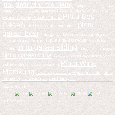
jual pintu wina menikung
komponen pintu garasi
komponen pintu garasi wina
penjual pintu garasi
penyekat
penyekat ruangan
Pintu Besi
Pintu Besi Garasi
penyekat ruangan wina
Geser
pintu
pintu besi wina
pintu garasi
garasi besi
pintu garasi besi surabaya
pintu garasi
pintu garasi mobil
geser
pintu garasi minimalis
Pintu Garasi
pintu garasi sliding
modern
pintugarasisurabaya
pintu garasi wina
pintu kaca sliding
pintu
pintugarasiwina
Pintu Wina
sliding
pintu sliding door
pintu wina
Menikung
rel pintu garasi
rel pintu
produsen penyekat ruangan
rel pintu garasi wina
wina pintu garasi
wina
Social Profiles
SMThemes
Smart free Wordpress themes on SMT Framework