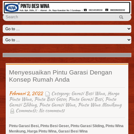
Penyekat Ruangan Wina
Kami menyediakan solusi untuk menyekat ruangan yang luas seperti
ruang keluarga, aula, lobi dengan sebuah penyekat ruangan
Read
More
Menyesuaikan Pintu Garasi Dengan
Konsep Rumah Anda
Februari 2, 2022
Category:
Garasi Besi Wina
,
Harga
Pintu Wina
,
Pintu Besi Geser
,
Pintu Garasi Besi
,
Pintu
Garasi Sliding
,
Pintu Garasi Wina
,
Pintu Wina Menikung
Comments:
No comments
Pintu Garasi Besi, Pintu Besi Geser, Pintu Garasi Sliding, Pintu Wina
Menikung, Harga Pintu Wina, Garasi Besi Wina