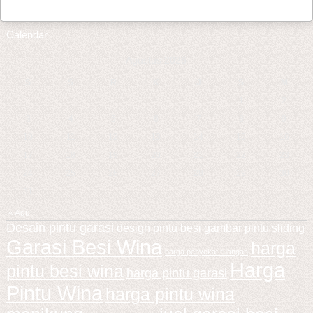
Calendar
Agustus 2026
S
S
R
K
J
S
M
1
2
3
4
5
6
7
8
9
10
11
12
13
14
15
16
17
18
19
20
21
22
23
24
25
26
27
28
29
30
31
« Agu
Desain pintu garasi
design pintu besi
gambar pintu sliding
Garasi Besi Wina
harga
harga penyekat ruangan
Harga
pintu besi wina
harga pintu garasi
Pintu Wina
harga pintu wina