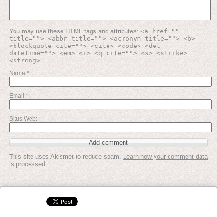
You may use these HTML tags and attributes:
<a href=""
title=""> <abbr title=""> <acronym title=""> <b>
<blockquote cite=""> <cite> <code> <del
datetime=""> <em> <i> <q cite=""> <s> <strike>
<strong>
Nama
*
Email
*
Situs Web
This site uses Akismet to reduce spam.
Learn how your comment data
is processed
.