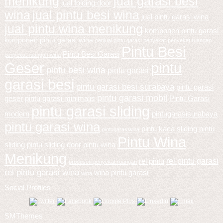
menikung
jual garasi besi
jual folding door
wina
jual pintu besi wina
jual pintu garasi wina
jual pintu wina menikung
komponen pintu garasi
komponen pintu garasi wina
penjual pintu garasi
penyekat
penyekat ruangan
Pintu Besi
Pintu Besi Garasi
penyekat ruangan wina
Geser
pintu
pintu besi wina
pintu garasi
garasi besi
pintu garasi besi surabaya
pintu garasi
pintu garasi mobil
geser
pintu garasi minimalis
Pintu Garasi
pintu garasi sliding
modern
pintugarasisurabaya
pintu garasi wina
pintu kaca sliding
pintu
pintugarasiwina
Pintu Wina
sliding
pintu sliding door
pintu wina
Menikung
rel pintu garasi
rel pintu
produsen penyekat ruangan
rel pintu garasi wina
wina pintu garasi
wina
Social Profiles
SMThemes