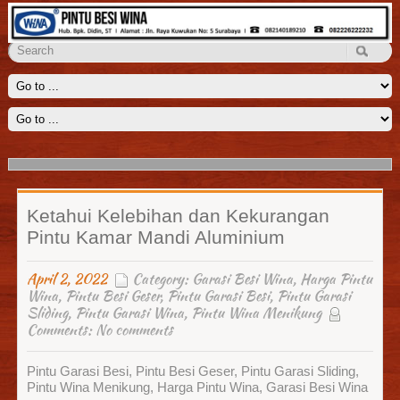
Penyekat Ruangan Wina
Kami menyediakan solusi untuk menyekat ruangan yang luas seperti
ruang keluarga, aula, lobi dengan sebuah penyekat ruangan
Read
More
Ketahui Kelebihan dan Kekurangan
Pintu Kamar Mandi Aluminium
April 2, 2022
Category:
Garasi Besi Wina
,
Harga Pintu
Wina
,
Pintu Besi Geser
,
Pintu Garasi Besi
,
Pintu Garasi
Sliding
,
Pintu Garasi Wina
,
Pintu Wina Menikung
Comments:
No comments
Pintu Garasi Besi, Pintu Besi Geser, Pintu Garasi Sliding,
Pintu Wina Menikung, Harga Pintu Wina, Garasi Besi Wina