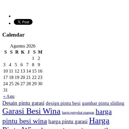
Calendar
Agustus 2026
S
S
R
K
J
S
M
1
2
3
4
5
6
7
8
9
10
11
12
13
14
15
16
17
18
19
20
21
22
23
24
25
26
27
28
29
30
31
« Agu
Desain pintu garasi
design pintu besi
gambar pintu sliding
Garasi Besi Wina
harga
harga penyekat ruangan
Harga
pintu besi wina
harga pintu garasi