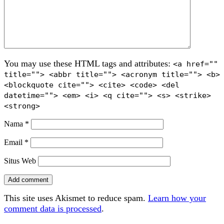
You may use these HTML tags and attributes:
<a href=""
title=""> <abbr title=""> <acronym title=""> <b>
<blockquote cite=""> <cite> <code> <del
datetime=""> <em> <i> <q cite=""> <s> <strike>
<strong>
Nama
*
Email
*
Situs Web
This site uses Akismet to reduce spam.
Learn how your
comment data is processed
.