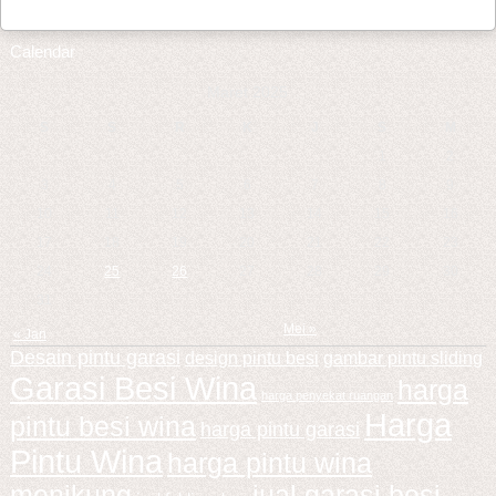
Calendar
Maret 2025
S
S
R
K
J
S
M
1
2
3
4
5
6
7
8
9
10
11
12
13
14
15
16
17
18
19
20
21
22
23
24
25
26
27
28
29
30
31
Mei »
« Jan
Desain pintu garasi
design pintu besi
gambar pintu sliding
Garasi Besi Wina
harga
harga penyekat ruangan
Harga
pintu besi wina
harga pintu garasi
Pintu Wina
harga pintu wina
menikung
jual garasi besi