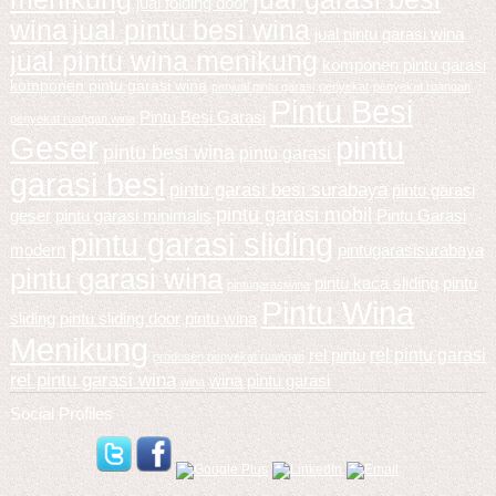
jual folding door
wina
jual pintu besi wina
jual pintu garasi wina
jual pintu wina menikung
komponen pintu garasi
komponen pintu garasi wina
penjual pintu garasi
penyekat
penyekat ruangan
Pintu Besi
Pintu Besi Garasi
penyekat ruangan wina
Geser
pintu
pintu besi wina
pintu garasi
garasi besi
pintu garasi besi surabaya
pintu garasi
pintu garasi mobil
geser
pintu garasi minimalis
Pintu Garasi
pintu garasi sliding
modern
pintugarasisurabaya
pintu garasi wina
pintu kaca sliding
pintu
pintugarasiwina
Pintu Wina
sliding
pintu sliding door
pintu wina
Menikung
rel pintu garasi
rel pintu
produsen penyekat ruangan
rel pintu garasi wina
wina pintu garasi
wina
Social Profiles