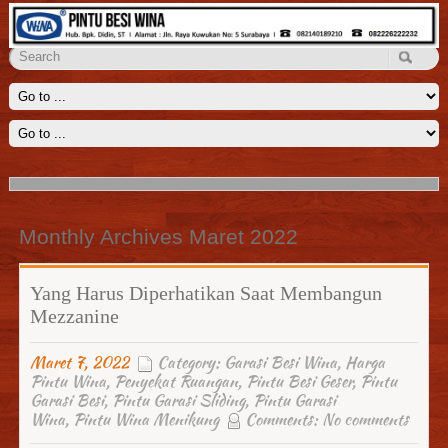
Penyekat Ruangan Wina
Kami menyediakan solusi untuk menyekat ruangan yang luas seperti
ruang keluarga, aula, lobi dengan sebuah penyekat ruangan
Read
More
Monthly Archives Maret 2022
Yang Harus Diperhatikan Saat Membangun
Mezzanine
Maret 7, 2022
Category:
Garasi Besi Wina
,
Harga
Pintu Wina
,
Penyekat Ruangan
,
Pintu Besi Geser
,
Pintu
Garasi Besi
,
Pintu Garasi Sliding
,
Pintu Garasi
Wina
,
Pintu Wina Menikung
Comments:
No comments