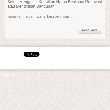
Solusi Mengatasi Kenaikan Harga Besi saat Renovasi
atau Mendirikan Bangunan
Kenaikan harga material besi berimbas ...
Read More
Calendar
Maret 2022
S
S
R
K
J
S
M
1
2
3
4
5
6
7
8
9
10
11
12
13