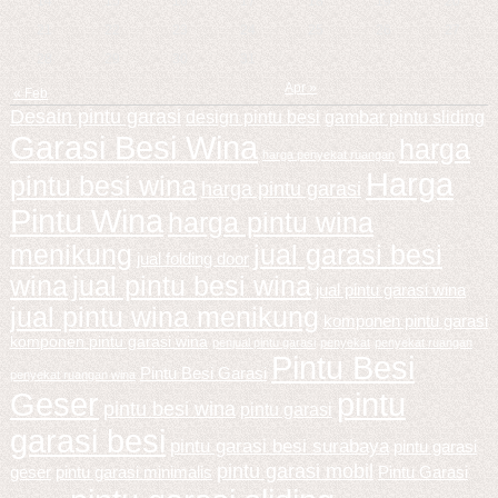
14
15
16
17
18
19
20
21
22
23
24
25
26
27
28
29
30
31
Apr »
« Feb
Desain pintu garasi
design pintu besi
gambar pintu sliding
Garasi Besi Wina
harga
harga penyekat ruangan
Harga
pintu besi wina
harga pintu garasi
Pintu Wina
harga pintu wina
menikung
jual garasi besi
jual folding door
wina
jual pintu besi wina
jual pintu garasi wina
jual pintu wina menikung
komponen pintu garasi
komponen pintu garasi wina
penjual pintu garasi
penyekat
penyekat ruangan
Pintu Besi
Pintu Besi Garasi
penyekat ruangan wina
Geser
pintu
pintu besi wina
pintu garasi
garasi besi
pintu garasi besi surabaya
pintu garasi
pintu garasi mobil
geser
pintu garasi minimalis
Pintu Garasi