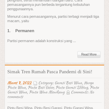
penghuni, serta menambah ruangan baru. Cara
pemasangannya pun berbeda tergantung kebutuhan
penggunaannya.
Menurut cara pemasangannya, partisi terbagi menjadi tiga
macam, yaitu
1.
Permanen
Partisi permanen adalah konstruksi yang ...
Read More
Simak Tren Rumah Pasca Pandemi di Sini!
Maret 7, 2022
Category:
Garasi Besi Wina
,
Harga
Pintu Wina
,
Pintu Besi Geser
,
Pintu Garasi Sliding
,
Pintu
Garasi Wina
,
Pintu Wina Menikung
Comments:
No
comments
Pintu Besi Wina, Pintu Besi Garasi, Pintu Garasi Wina,