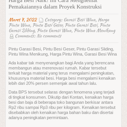
Harga Besi Naik! Ini Cara Menghemat
Pemakaiannya dalam Proyek Konstruksi
Maret 7, 2022
Category:
Garasi Besi Wina
,
Harga
Pintu Wina
,
Pintu Besi Geser
,
Pintu Garasi Besi
,
Pintu
Garasi Sliding
,
Pintu Garasi Wina
,
Pintu Wina Menikung
Comments:
No comments
Pintu Garasi Besi, Pintu Besi Geser, Pintu Garasi Sliding,
Pintu Wina Menikung, Harga Pintu Wina, Garasi Besi Wina
Ada kabar tak menyenangkan bagi Anda yang berencana
membangun atau merenovasi rumah. Kabar tersebut
terkait harga material yang terus mengalami peningkatan,
khususnya material besi. Harga besi mengalami kenaikan
lebih dari 20% persen semenjak awal tahun lalu.
Data BPS tersebut selaras dengan fenomena yang terjadi
di tingkat konsumen. Dikutip dari Kontan, kenaikan harga
besi dan baja di beberapa toko bangunan berkisar antara
Rp2 ribu sampai Rp3 ribu per kilogram. Kenaikan tersebut
disebabkan oleh kenaikan harga bahan baku dan disertai
adanya peningkatan permintaan.